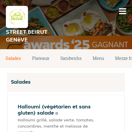
STREET BEIRUT
GENèVE
Salades
Plateaux
Sandwichs
Menu
Mezze fr
Salades
Halloumi (végétarien et sans
gluten) salade
Halloumi grillé, salade verte, tomates,
concombres, menthe et melasse de